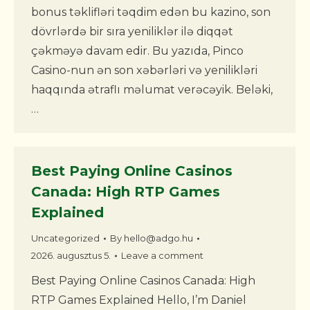
bonus təklifləri təqdim edən bu kazino, son
dövrlərdə bir sıra yeniliklər ilə diqqət
çəkməyə davam edir. Bu yazıda, Pinco
Casino-nun ən son xəbərləri və yenilikləri
haqqında ətraflı məlumat verəcəyik. Beləki,
…
Best Paying Online Casinos
Canada: High RTP Games
Explained
Uncategorized
By
hello@adgo.hu
2026. augusztus 5.
Leave a comment
Best Paying Online Casinos Canada: High
RTP Games Explained Hello, I’m Daniel