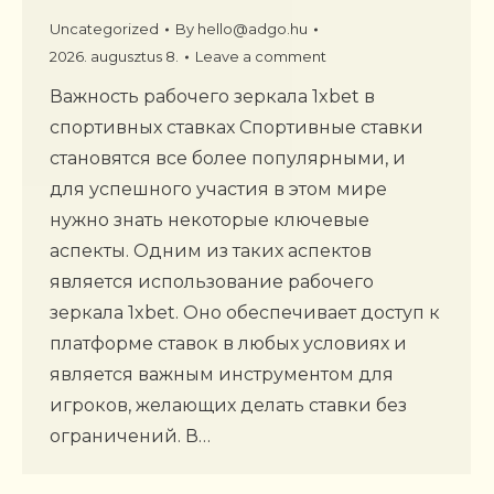
Uncategorized
By
hello@adgo.hu
2026. augusztus 8.
Leave a comment
Важность рабочего зеркала 1xbet в
спортивных ставках Спортивные ставки
становятся все более популярными, и
для успешного участия в этом мире
нужно знать некоторые ключевые
аспекты. Одним из таких аспектов
является использование рабочего
зеркала 1xbet. Оно обеспечивает доступ к
платформе ставок в любых условиях и
является важным инструментом для
игроков, желающих делать ставки без
ограничений. В…