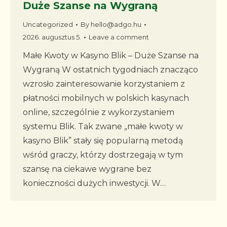
Duże Szanse na Wygraną
Uncategorized
By
hello@adgo.hu
2026. augusztus 5.
Leave a comment
Małe Kwoty w Kasyno Blik – Duże Szanse na
Wygraną W ostatnich tygodniach znacząco
wzrosło zainteresowanie korzystaniem z
płatności mobilnych w polskich kasynach
online, szczególnie z wykorzystaniem
systemu Blik. Tak zwane „małe kwoty w
kasyno Blik” stały się popularną metodą
wśród graczy, którzy dostrzegają w tym
szansę na ciekawe wygrane bez
konieczności dużych inwestycji. W…