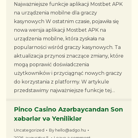
Najważniejsze funkcje aplikacji Mostbet APK
na urządzenia mobilne dla graczy
kasynowych W ostatnim czasie, pojawiła się
nowa wersja aplikacji Mostbet APK na
urządzenia mobilne, która zyskała na
popularności wśród graczy kasynowych. Ta
aktualizacja przynosi znaczące zmiany, które
mogą poprawić doświadczenia
użytkowników i przyciągnąć nowych graczy
do korzystania z platformy. W artykule
przedstawimy najważniejsze funkcje tej…
Pinco Casino Azərbaycandan Son
xəbərlər və Yeniliklər
Uncategorized
By
hello@adgo.hu
2026. augusztus 5.
Leave a comment