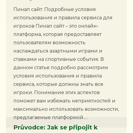
Пинап сайт: Подробные условия
использования и правила сервиса для
игроков Пинап сайт – это онлайн-
платформа, которая предоставляет
пользователям возможность
наслаждаться азартными играми и
ставками на спортивные события. В
данном статье подробно рассмотрим
условия использования и правила
сервиса, которые должны знать все
игроки. Понимание этих аспектов
поможет вам избежать неприятностей и
максимально использовать возможности,
предлагаемые платформой.…
Průvodce: Jak se připojit k