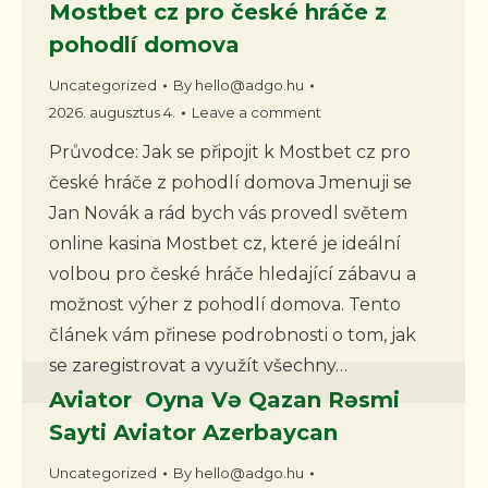
Mostbet cz pro české hráče z
pohodlí domova
Uncategorized
By
hello@adgo.hu
2026. augusztus 4.
Leave a comment
Průvodce: Jak se připojit k Mostbet cz pro
české hráče z pohodlí domova Jmenuji se
Jan Novák a rád bych vás provedl světem
online kasina Mostbet cz, které je ideální
volbou pro české hráče hledající zábavu a
možnost výher z pohodlí domova. Tento
článek vám přinese podrobnosti o tom, jak
se zaregistrovat a využít všechny…
Aviator ️ Oyna Və Qazan Rəsmi
Sayti Aviator Azerbaycan
Uncategorized
By
hello@adgo.hu