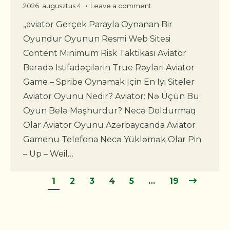
2026. augusztus 4.
Leave a comment
„aviator Gerçek Parayla Oynanan Bir
Oyundur Oyunun Resmi Web Sitesi
Content Minimum Risk Taktikası Aviator
Barədə Istifadəçilərin True Rəyləri Aviator
Game – Spribe Oynamak Için En Iyi Siteler
Aviator Oyunu Nedir? Aviator: Nə Üçün Bu
Oyun Belə Məşhurdur? Necə Doldurmaq
Olar Aviator Oyunu Azərbaycanda Aviator
Gamenu Telefona Necə Yükləmək Olar Pin
– Up – Weil…
1
2
3
4
5
…
19