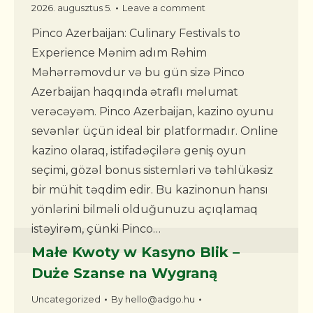
2026. augusztus 5.
Leave a comment
Pinco Azerbaijan: Culinary Festivals to
Experience Mənim adım Rəhim
Məhərrəmovdur və bu gün sizə Pinco
Azerbaijan haqqında ətraflı məlumat
verəcəyəm. Pinco Azerbaijan, kazino oyunu
sevənlər üçün ideal bir platformadır. Online
kazino olaraq, istifadəçilərə geniş oyun
seçimi, gözəl bonus sistemləri və təhlükəsiz
bir mühit təqdim edir. Bu kazinonun hansı
yönlərini bilməli olduğunuzu açıqlamaq
istəyirəm, çünki Pinco…
Małe Kwoty w Kasyno Blik –
Duże Szanse na Wygraną
Uncategorized
By
hello@adgo.hu