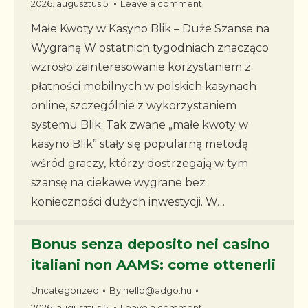
2026. augusztus 5.
Leave a comment
Małe Kwoty w Kasyno Blik – Duże Szanse na
Wygraną W ostatnich tygodniach znacząco
wzrosło zainteresowanie korzystaniem z
płatności mobilnych w polskich kasynach
online, szczególnie z wykorzystaniem
systemu Blik. Tak zwane „małe kwoty w
kasyno Blik” stały się popularną metodą
wśród graczy, którzy dostrzegają w tym
szansę na ciekawe wygrane bez
konieczności dużych inwestycji. W…
Bonus senza deposito nei casino
italiani non AAMS: come ottenerli
Uncategorized
By
hello@adgo.hu
2026. augusztus 5.
Leave a comment